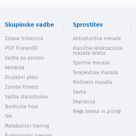
Skupinske vadbe
Sprostitev
Zdrava hrbtenica
Anticelulitna masaža
POP Pilates(R)
Klasična-relaksacijska
masaža telesa
Vadba po porodu
Športna masaža
Aerobika
Terapevtska masaža
Družabni plesi
Wellness masaža
Zumba Fitness
Savna
Vadba starostnikov
Depilacija
Nordijska hoja
Nega telesa in pilingi
Tek
Metabolični trening
Funkcionalni trening