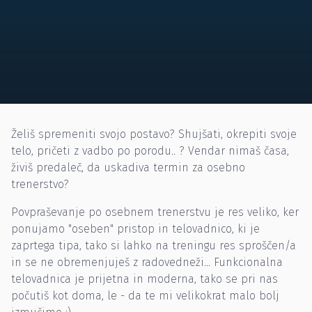
Želiš spremeniti svojo postavo? Shujšati, okrepiti svoje
telo, pričeti z vadbo po porodu.. ? Vendar nimaš časa,
živiš predaleč, da uskadiva termin za osebno
trenerstvo?
Povpraševanje po osebnem trenerstvu je res veliko, ker
ponujamo "oseben" pristop in telovadnico, ki je
zaprtega tipa, tako si lahko na treningu res sproščen/a
in se ne obremenjuješ z radovedneži... Funkcionalna
telovadnica je prijetna in moderna, tako se pri nas
počutiš kot doma, le - da te mi velikokrat malo bolj