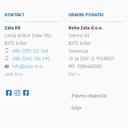
KONTAKT
URADNI PODATKI
Zala KR
Reha Zala d.o.o.
Cesta Krških žrtev 135c
Sremič 63
8270
Krško
8270
Krško
+386 (0)51 322 046
Slovenija
+386 (0)40 706 695
ID za DDV: SI 91438551
info@zala-kr.si
MŠ: 7086466000
zala-kr.si
Več
»
Pravno obvestilo
Gdpr