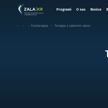
Programi
O nas
Novice
»
»
»
Fizioterapija
»
Terapija z udarnimi valovi