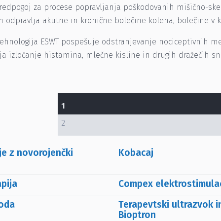
 predpogoj za procese popravljanja poškodovanih mišično-ske
n odpravlja akutne in kronične bolečine kolena, bolečine v kr
ehnologija ESWT pospešuje odstranjevanje nociceptivnih met
a izločanje histamina, mlečne kisline in drugih dražečih sno
1
2
e z novorojenčki
Kobacaj
pija
Compex elektrostimulac
oda
Terapevtski ultrazvok i
Bioptron