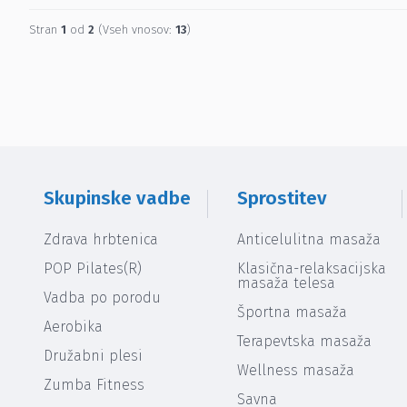
Stran
1
od
2
(Vseh vnosov:
13
)
Skupinske vadbe
Sprostitev
Zdrava hrbtenica
Anticelulitna masaža
POP Pilates(R)
Klasična-relaksacijska
masaža telesa
Vadba po porodu
Športna masaža
Aerobika
Terapevtska masaža
Družabni plesi
Wellness masaža
Zumba Fitness
Savna