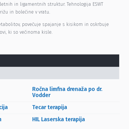
letnih in ligamentnih struktur. Tehnologija ESWT
ižu in bolečine v vratu.
abolitov, povečuje spajanje s kisikom in oskrbuje
vi, ki so večinoma kisle.
Ročna limfna drenaža po dr.
Vodder
ija
Tecar terapija
n
HIL Laserska terapija