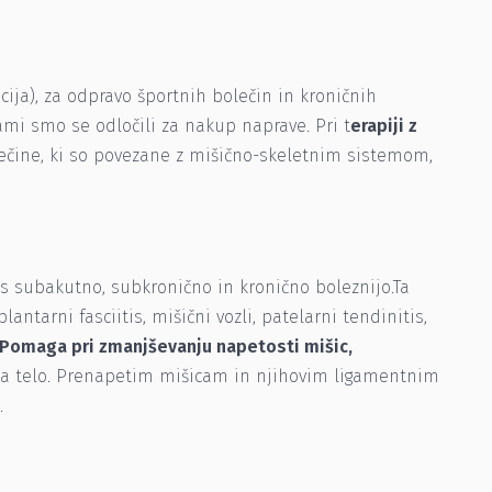
cija), za odpravo športnih bolečin in kroničnih
jami smo se odločili za nakup naprave. Pri t
erapiji z
lečine, ki so povezane z mišično-skeletnim sistemom,
 s subakutno, subkronično in kronično boleznijo.Ta
antarni fasciitis, mišični vozli, patelarni tendinitis,
Pomaga pri zmanjševanju napetosti mišic,
na telo. Prenapetim mišicam in njihovim ligamentnim
.