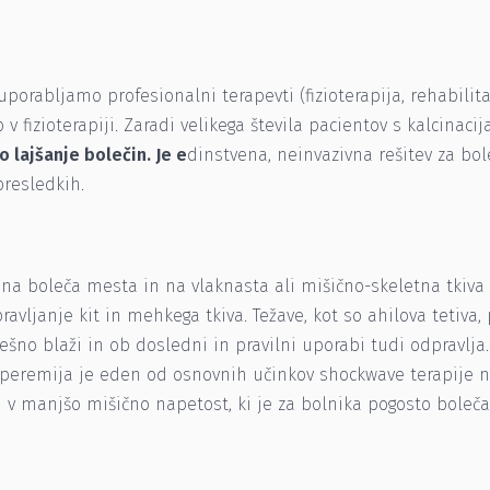
porabljamo profesionalni terapevti (fizioterapija, rehabilita
fizioterapiji. Zaradi velikega števila pacientov s kalcinaci
o lajšanje bolečin. Je e
dinstvena, neinvazivna rešitev za bo
presledkih.
o na boleča mesta in na vlaknasta ali mišično-skeletna tkiva
vljanje kit in mehkega tkiva. Težave, kot so ahilova tetiva, pl
pešno blaži in ob dosledni in pravilni uporabi tudi odpravlja.
peremija je eden od osnovnih učinkov shockwave terapije 
i v manjšo mišično napetost, ki je za bolnika pogosto boleča