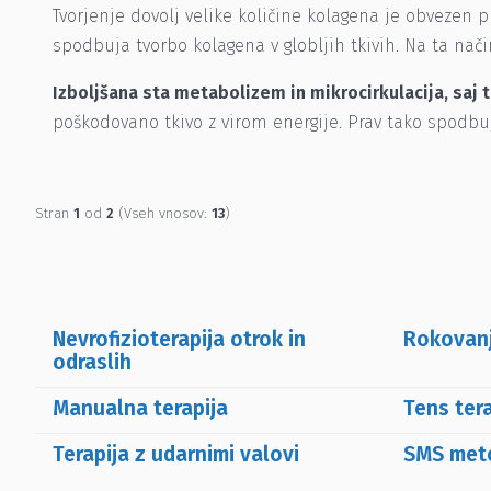
Tvorjenje dovolj velike količine kolagena je obvezen
spodbuja tvorbo kolagena v globljih tkivih. Na ta nači
Izboljšana sta metabolizem in mikrocirkulacija, saj t
poškodovano tkivo z virom energije. Prav tako spodbuj
Stran
1
od
2
(Vseh vnosov:
13
)
Nevrofizioterapija otrok in
Rokovanj
odraslih
Manualna terapija
Tens tera
Terapija z udarnimi valovi
SMS met