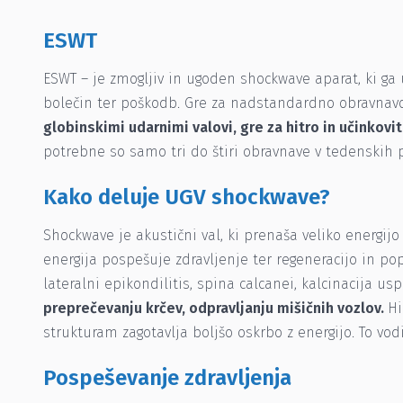
ESWT
ESWT – je zmogljiv in ugoden shockwave aparat, ki ga u
bolečin ter poškodb. Gre za nadstandardno obravnavo v 
globinskimi udarnimi valovi, gre za hitro in učinkovit
potrebne so samo tri do štiri obravnave v tedenskih 
Kako deluje UGV shockwave?
Shockwave je akustični val, ki prenaša veliko energij
energija pospešuje zdravljenje ter regeneracijo in popra
lateralni epikondilitis, spina calcanei, kalcinacija us
preprečevanju krčev, odpravljanju mišičnih vozlov.
Hi
strukturam zagotavlja boljšo oskrbo z energijo. To vod
Pospeševanje zdravljenja