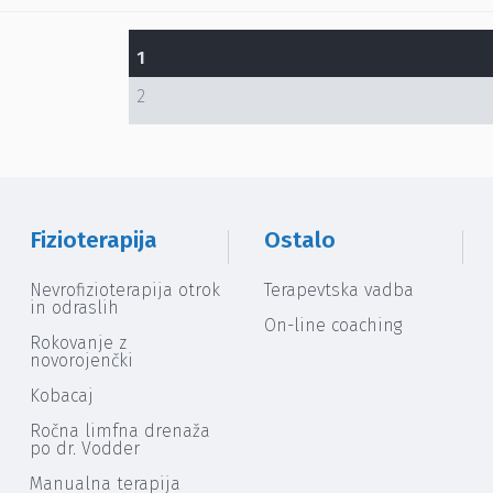
1
2
Fizioterapija
Ostalo
Nevrofizioterapija otrok
Terapevtska vadba
in odraslih
On-line coaching
Rokovanje z
novorojenčki
Kobacaj
Ročna limfna drenaža
po dr. Vodder
Manualna terapija