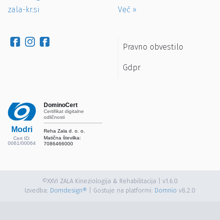
zala-kr.si
Več
»
Pravno obvestilo
Gdpr
DominoCert
Certifikat digitalne
odličnosti
Modri
Reha Zala d. o. o.
Matična številka:
Cert ID:
0061/00064
7086466000
©XXVI ZALA Kineziologija & Rehabilitacija | v1.6.0
Izvedba:
Domdesign®
| Gostuje na platformi:
Domnio
v8.2.0