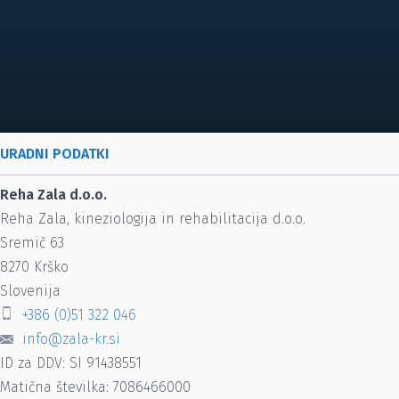
URADNI PODATKI
Reha Zala d.o.o.
Reha Zala, kineziologija in rehabilitacija d.o.o.
Sremič 63
8270
Krško
Slovenija
+386 (0)51 322 046
info@zala-kr.si
ID za DDV: SI 91438551
Matična številka: 7086466000