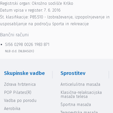
Registrski organ: Okrožno sodišče Krško
Datum vpisa v register: 7. 6. 2016
Št. klasifikacije: P85.510 - Izobraževanje, izpopolnjevanje in
usposabljanje na področju športa in rekreacije
Bančni računi
SI56 0298 0026 1983 871
NLB d.d. (NLBASI2X)
Skupinske vadbe
Sprostitev
Zdrava hrbtenica
Anticelulitna masaža
POP Pilates(R)
Klasična-relaksacijska
masaža telesa
Vadba po porodu
Športna masaža
Aerobika
Terapevtska masaža