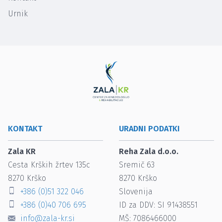
Urnik
KONTAKT
URADNI PODATKI
Zala KR
Reha Zala d.o.o.
Cesta Krških žrtev 135c
Sremič 63
8270
Krško
8270
Krško
+386 (0)51 322 046
Slovenija
+386 (0)40 706 695
ID za DDV: SI 91438551
info@zala-kr.si
MŠ: 7086466000