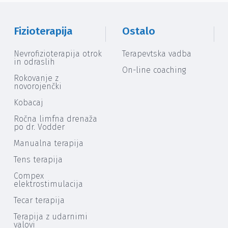
Fizioterapija
Ostalo
Nevrofizioterapija otrok
Terapevtska vadba
in odraslih
On-line coaching
Rokovanje z
novorojenčki
Kobacaj
Ročna limfna drenaža
po dr. Vodder
Manualna terapija
Tens terapija
Compex
elektrostimulacija
Tecar terapija
Terapija z udarnimi
valovi