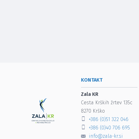
KONTAKT
Zala KR
Cesta Krških žrtev 135c
8270
Krško
+386 (0)51 322 046
+386 (0)40 706 695
info@zala-kr.si