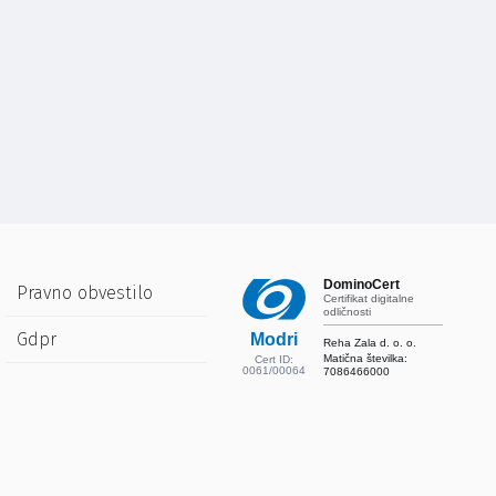
DominoCert
Pravno obvestilo
Certifikat digitalne
odličnosti
Gdpr
Modri
Reha Zala d. o. o.
Matična številka:
Cert ID:
0061/00064
7086466000