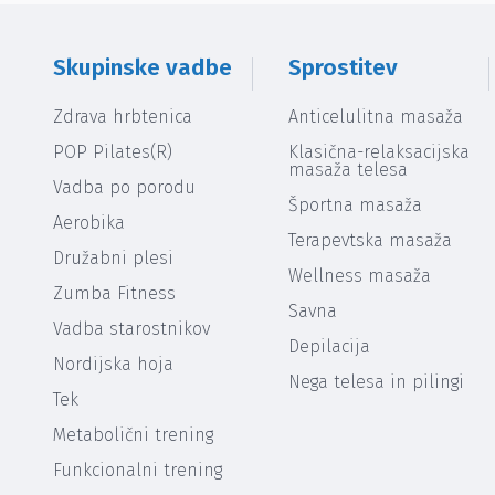
Skupinske vadbe
Sprostitev
Zdrava hrbtenica
Anticelulitna masaža
POP Pilates(R)
Klasična-relaksacijska
masaža telesa
Vadba po porodu
Športna masaža
Aerobika
Terapevtska masaža
Družabni plesi
Wellness masaža
Zumba Fitness
Savna
Vadba starostnikov
Depilacija
Nordijska hoja
Nega telesa in pilingi
Tek
Metabolični trening
Funkcionalni trening