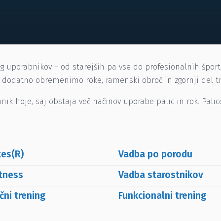
rog uporabnikov – od starejših pa vse do profesionalnih špor
e dodatno obremenimo roke, ramenski obroč in zgornji del t
hnik hoje, saj obstaja več načinov uporabe palic in rok. Pa
tes(R)
Vadba po porodu
tness
Vadba starostnikov
čni trening
Funkcionalni trening