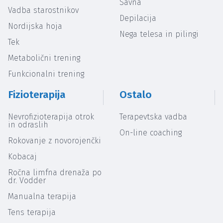
Savna
Vadba starostnikov
Depilacija
Nordijska hoja
Nega telesa in pilingi
Tek
Metabolični trening
Funkcionalni trening
Fizioterapija
Ostalo
Nevrofizioterapija otrok
Terapevtska vadba
in odraslih
On-line coaching
Rokovanje z novorojenčki
Kobacaj
Ročna limfna drenaža po
dr. Vodder
Manualna terapija
Tens terapija