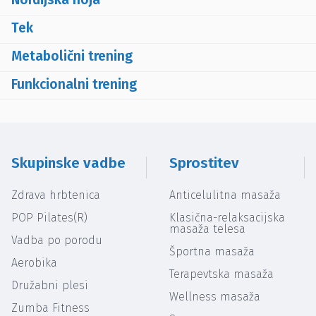
Tek
Metabolični trening
Funkcionalni trening
Skupinske vadbe
Sprostitev
Zdrava hrbtenica
Anticelulitna masaža
POP Pilates(R)
Klasična-relaksacijska
masaža telesa
Vadba po porodu
Športna masaža
Aerobika
Terapevtska masaža
Družabni plesi
Wellness masaža
Zumba Fitness