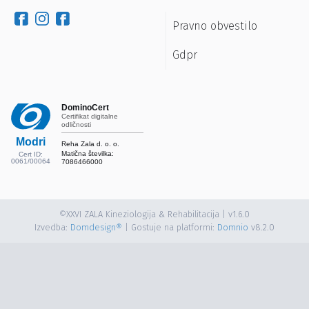
Pravno obvestilo
Gdpr
DominoCert
Certifikat digitalne
odličnosti
Modri
Reha Zala d. o. o.
Matična številka:
Cert ID:
0061/00064
7086466000
©XXVI ZALA Kineziologija & Rehabilitacija | v1.6.0
Izvedba:
Domdesign®
| Gostuje na platformi:
Domnio
v8.2.0