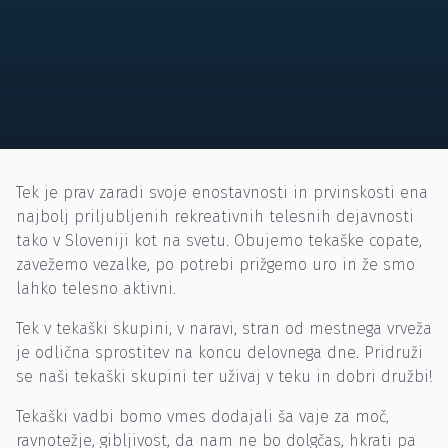
Tek je prav zaradi svoje enostavnosti in prvinskosti ena
najbolj priljubljenih rekreativnih telesnih dejavnosti
tako v Sloveniji kot na svetu. Obujemo tekaške copate,
zavežemo vezalke, po potrebi prižgemo uro in že smo
lahko telesno aktivni.
Tek v tekaški skupini, v naravi, stran od mestnega vrveža
je odlična sprostitev na koncu delovnega dne. Pridruži
se naši tekaški skupini ter uživaj v teku in dobri družbi!
Tekaški vadbi bomo vmes dodajali ša vaje za moč,
ravnotežje, gibljivost, da nam ne bo dolgčas, hkrati pa