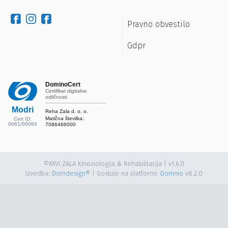
Pravno obvestilo
Gdpr
DominoCert
Certifikat digitalne
odličnosti
Modri
Reha Zala d. o. o.
Matična številka:
Cert ID:
0061/00064
7086466000
©XXVI ZALA Kineziologija & Rehabilitacija | v1.6.0
Izvedba:
Domdesign®
| Gostuje na platformi:
Domnio
v8.2.0