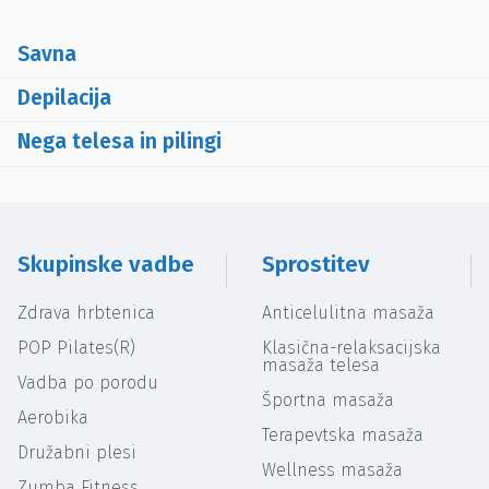
Savna
Depilacija
Nega telesa in pilingi
Skupinske vadbe
Sprostitev
Zdrava hrbtenica
Anticelulitna masaža
POP Pilates(R)
Klasična-relaksacijska
masaža telesa
Vadba po porodu
Športna masaža
Aerobika
Terapevtska masaža
Družabni plesi
Wellness masaža
Zumba Fitness