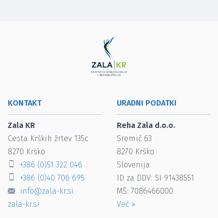
KONTAKT
URADNI PODATKI
Zala KR
Reha Zala d.o.o.
Cesta Krških žrtev 135c
Sremič 63
8270
Krško
8270
Krško
+386 (0)51 322 046
Slovenija
+386 (0)40 706 695
ID za DDV: SI 91438551
info@zala-kr.si
MŠ: 7086466000
zala-kr.si
Več
»