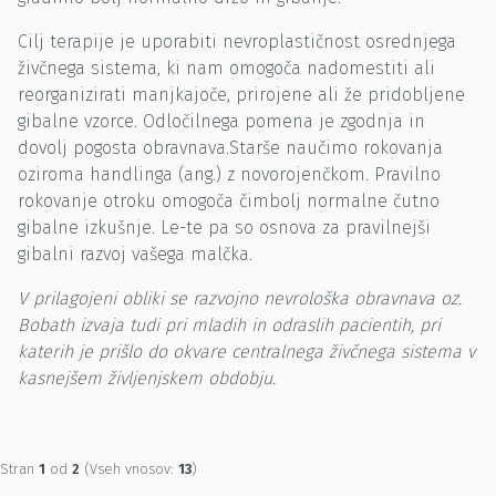
Cilj terapije je uporabiti nevroplastičnost osrednjega
živčnega sistema, ki nam omogoča nadomestiti ali
reorganizirati manjkajoče, prirojene ali že pridobljene
gibalne vzorce. Odločilnega pomena je zgodnja in
dovolj pogosta obravnava.Starše naučimo rokovanja
oziroma handlinga (ang.) z novorojenčkom. Pravilno
rokovanje otroku omogoča čimbolj normalne čutno
gibalne izkušnje. Le-te pa so osnova za pravilnejši
gibalni razvoj vašega malčka.
V prilagojeni obliki se razvojno nevrološka obravnava oz.
Bobath izvaja tudi pri mladih in odraslih pacientih, pri
katerih je prišlo do okvare centralnega živčnega sistema v
kasnejšem življenjskem obdobju.
Stran
1
od
2
(Vseh vnosov:
13
)