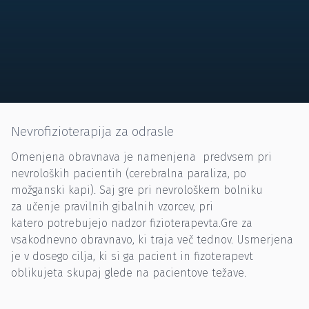
Nevrofizioterapija za odrasle
Omenjena obravnava je namenjena predvsem pri
nevroloških pacientih (cerebralna paraliza, po
možganski kapi). Saj gre pri nevrološkem bolniku
za učenje pravilnih gibalnih vzorcev, pri
katero potrebujejo nadzor fizioterapevta.Gre za
vsakodnevno obravnavo, ki traja več tednov. Usmerjena
je v dosego cilja, ki si ga pacient in fizoterapevt
oblikujeta skupaj glede na pacientove težave.