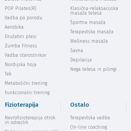
POP Pilates(R)
Klasična-relaksacijska
masaža telesa
Vadba po porodu
Športna masaža
Aerobika
Terapevtska masaža
Družabni plesi
Wellness masaža
Zumba Fitness
Savna
Vadba starostnikov
Depilacija
Nordijska hoja
Nega telesa in pilingi
Tek
Metabolični trening
Funkcionalni trening
Fizioterapija
Ostalo
Nevrofizioterapija otrok
Terapevtska vadba
in odraslih
On-line coaching