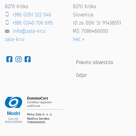
8270
Krško
8270
Krško
+386 (0)51 322 046
Slovenija
+386 (0)40 706 695
ID za DDV: SI 91438551
info@zala-kr.si
MŠ: 7086466000
zala-kr.si
Več
»
Pravno obvestilo
Gdpr
DominoCert
Certifikat digitalne
odličnosti
Modri
Reha Zala d. o. o.
Matična številka:
Cert ID:
0061/00064
7086466000