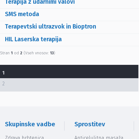
Terapija z udarnimi valovi
SMS metoda
Terapevtski ultrazvok in Bioptron
HIL Laserska terapija
Stran
1
od
2
(Vseh vnosov:
13
)
1
2
Skupinske vadbe
Sprostitev
Zdrava hrbtenica
Anticelulitna masaža