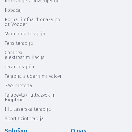
Rokovanje z novorojenčki
Kobacaj
Ročna limfna drenaža po
dr. Vodder
Manualna terapija
Tens terapija
Compex
elektrostimulacija
Tecar terapija
Terapija z udarnimi valovi
SMS metoda
Terapevtski ultrazvok in
Bioptron
HIL Laserska terapija
Šport fizioterapija
Splošno
O nas