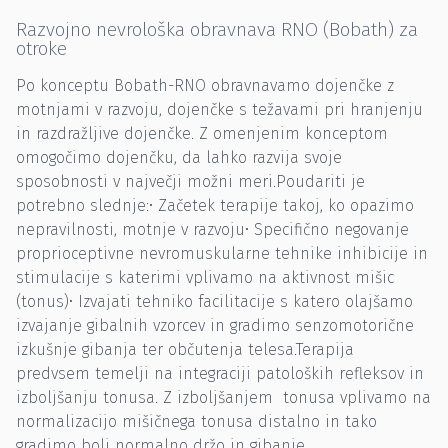
Razvojno nevrološka obravnava RNO (Bobath) za
otroke
Po konceptu Bobath-RNO obravnavamo dojenčke z
motnjami v razvoju, dojenčke s težavami pri hranjenju
in razdražljive dojenčke. Z omenjenim konceptom
omogočimo dojenčku, da lahko razvija svoje
sposobnosti v največji možni meri.Poudariti je
potrebno slednje:• Začetek terapije takoj, ko opazimo
nepravilnosti, motnje v razvoju• Specifično negovanje
proprioceptivne nevromuskularne tehnike inhibicije in
stimulacije s katerimi vplivamo na aktivnost mišic
(tonus)• Izvajati tehniko facilitacije s katero olajšamo
izvajanje gibalnih vzorcev in gradimo senzomotorične
izkušnje gibanja ter občutenja telesa.Terapija
predvsem temelji na integraciji patoloških refleksov in
izboljšanju tonusa. Z izboljšanjem tonusa vplivamo na
normalizacijo mišičnega tonusa distalno in tako
gradimo bolj normalno držo in gibanje.