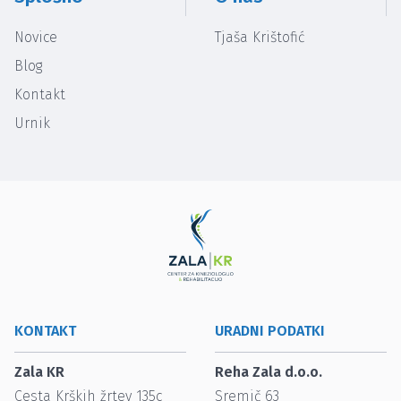
Novice
Tjaša Krištofić
Blog
Kontakt
Urnik
KONTAKT
URADNI PODATKI
Zala KR
Reha Zala d.o.o.
Cesta Krških žrtev 135c
Sremič 63