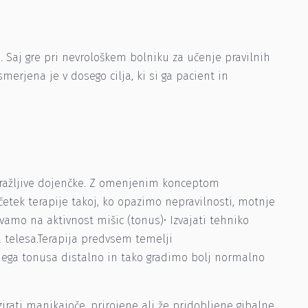
Saj gre pri nevrološkem bolniku za učenje pravilnih
merjena je v dosego cilja, ki si ga pacient in
dražljive dojenčke. Z omenjenim konceptom
etek terapije takoj, ko opazimo nepravilnosti, motnje
vamo na aktivnost mišic (tonus)• Izvajati tehniko
a telesa.Terapija predvsem temelji
čnega tonusa distalno in tako gradimo bolj normalno
irati manjkajoče, prirojene ali že pridobljene gibalne