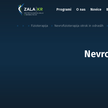
Programi
O nas
Novice
»
»
»
Fizioterapija
»
Nevrofizioterapija otrok in odraslih
»
Nevro