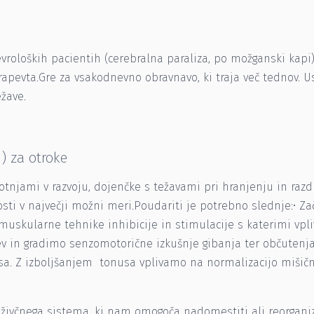
oških pacientih (cerebralna paraliza, po možganski kapi). 
erapevta.Gre za vsakodnevno obravnavo, ki traja več tednov. Us
ežave.
) za otroke
jami v razvoju, dojenčke s težavami pri hranjenju in raz
ti v največji možni meri.Poudariti je potrebno slednje:• Zač
muskularne tehnike inhibicije in stimulacije s katerimi vpli
rcev in gradimo senzomotorične izkušnje gibanja ter občutenj
onusa. Z izboljšanjem tonusa vplivamo na normalizacijo miši
a živčnega sistema, ki nam omogoča nadomestiti ali reorganiz