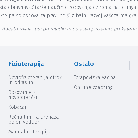
sta obravnava.Starše naučimo rokovanja oziroma handlinga (
te pa so osnova za pravilnejši gibalni razvoj vašega malčka.
 Bobath izvaja tudi pri mladih in odraslih pacientih, pri kateri
Fizioterapija
Ostalo
Nevrofizioterapija otrok
Terapevtska vadba
in odraslih
On-line coaching
Rokovanje z
novorojenčki
Kobacaj
Ročna limfna drenaža
po dr. Vodder
Manualna terapija