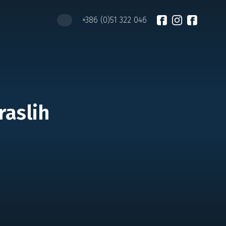
+386 (0)51 322 046
raslih