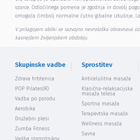
vzorce. Odločilnega pomena je zgodnja in dovolj pogo
omogoča čimbolj normalne čutno gibalne izkušnje. Le-
V prilagojeni obliki se razvojno nevrološka obravnava oz.
kasnejšem življenjskem obdobju.
Skupinske vadbe
Sprostitev
Zdrava hrbtenica
Anticelulitna masaža
POP Pilates(R)
Klasična-relaksacijska
masaža telesa
Vadba po porodu
Športna masaža
Aerobika
Terapevtska masaža
Družabni plesi
Wellness masaža
Zumba Fitness
Savna
Vadba starostnikov