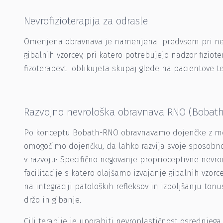
Nevrofizioterapija za odrasle
Omenjena obravnava je namenjena predvsem pri nevrol
gibalnih vzorcev, pri katero potrebujejo nadzor fiziot
fizoterapevt oblikujeta skupaj glede na pacientove t
Razvojno nevrološka obravnava RNO (Bobath
Po konceptu Bobath-RNO obravnavamo dojenčke z motn
omogočimo dojenčku, da lahko razvija svoje sposobnos
v razvoju• Specifično negovanje proprioceptivne nevro
facilitacije s katero olajšamo izvajanje gibalnih vzo
na integraciji patoloških refleksov in izboljšanju t
držo in gibanje.
Cilj terapije je uporabiti nevroplastičnost osrednjeg