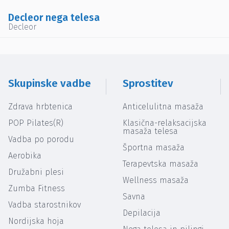
Decleor nega telesa
Decleor
Skupinske vadbe
Sprostitev
Zdrava hrbtenica
Anticelulitna masaža
POP Pilates(R)
Klasična-relaksacijska
masaža telesa
Vadba po porodu
Športna masaža
Aerobika
Terapevtska masaža
Družabni plesi
Wellness masaža
Zumba Fitness
Savna
Vadba starostnikov
Depilacija
Nordijska hoja