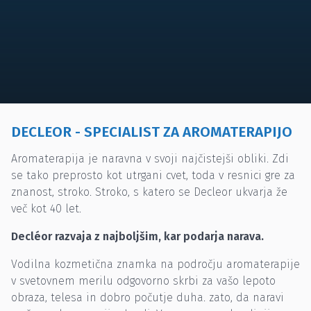
DECLEOR - SPECIALIST ZA AROMATERAPIJO
Aromaterapija je naravna v svoji najčistejši obliki. Zdi
se tako preprosto kot utrgani cvet, toda v resnici gre za
znanost, stroko. Stroko, s katero se Decleor ukvarja že
več kot 40 let.
Decléor razvaja z najboljšim, kar podarja narava.
Vodilna kozmetična znamka na področju aromaterapije
v svetovnem merilu odgovorno skrbi za vašo lepoto
obraza, telesa in dobro počutje duha. zato, da naravi