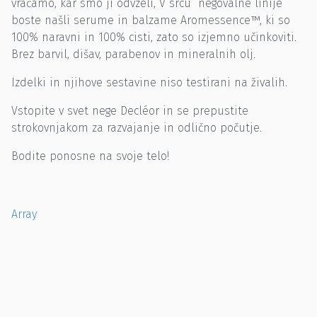
vračamo, kar smo ji odvzeli, V srcu negovalne linije
boste našli serume in balzame Aromessence™, ki so
100% naravni in 100% cisti, zato so izjemno učinkoviti.
Brez barvil, dišav, parabenov in mineralnih olj.
Izdelki in njihove sestavine niso testirani na živalih.
Vstopite v svet nege Decléor in se prepustite
strokovnjakom za razvajanje in odlično počutje.
Bodite ponosne na svoje telo!
Array