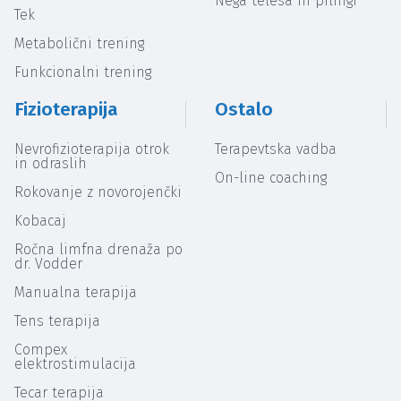
Nega telesa in pilingi
Tek
Metabolični trening
Funkcionalni trening
Fizioterapija
Ostalo
Nevrofizioterapija otrok
Terapevtska vadba
in odraslih
On-line coaching
Rokovanje z novorojenčki
Kobacaj
Ročna limfna drenaža po
dr. Vodder
Manualna terapija
Tens terapija
Compex
elektrostimulacija
Tecar terapija