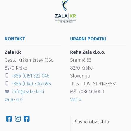
KONTAKT
URADNI PODATKI
Zala KR
Reha Zala d.o.o.
Cesta Krških žrtev 135c
Sremič 63
8270
Krško
8270
Krško
+386 (0)51 322 046
Slovenija
+386 (0)40 706 695
ID za DDV: SI 91438551
info@zala-kr.si
MŠ: 7086466000
zala-kr.si
Več
»
Pravno obvestilo